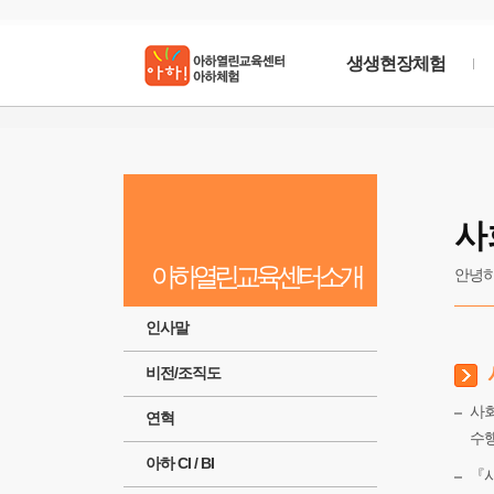
생생현장체험
아하열린교육센
사
아하열린교육센터 소개에 들어갈1줄
아하열린교육센터소개
안녕하
인사말
비전/조직도
사회
연혁
수행
아하 CI / BI
『