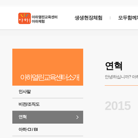
생생현장체험
모두함께
아하열린교육센터
소
연혁
아하열린교육센터 소개에 들어갈1줄짜리간단한문
아하열린교육센터소개
안녕하십니까? 아
인사말
2015
비전/조직도
연혁
아하 CI / BI