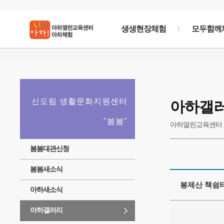
생생현장체험
모두함께
아하
커뮤니티
신도림 생활문화지원센터
아하갤
커뮤니티에 들어갈1줄짜리간단한문구가 필요합니
"봄봄"
아하열린교육센터 
봄봄대관신청
봄봄새소식
봉제산 책쉼
아하새소식
아하갤러리